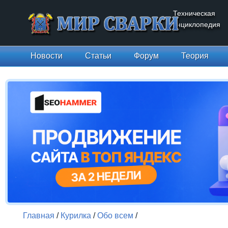
Техническая
энциклопедия
Новости
Статьи
Форум
Теория
Главная
/
Курилка
/
Обо всем
/