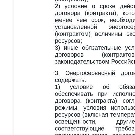
2) условие о сроке дейст
договора (контракта), ко
менее чем срок, необход
установленной энергос
(контрактом) величины эк
ресурсов;
3) иные обязательные усл
договоров (контракто
законодательством Российс
3. Энергосервисный дого
содержать:
1) условие об обязан
обеспечивать при исполне
договора (контракта) сог
режимы, условия использо
ресурсов (включая темпера
освещенности, други
соответствующие треб