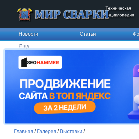
Техническая
энциклопедия
Новости
Статьи
Фо
Еще
Главная
/
Галерея
/
Выставки
/