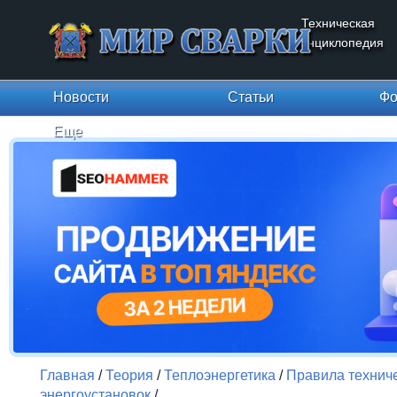
Техническая
энциклопедия
Новости
Статьи
Фо
Еще
Главная
/
Теория
/
Теплоэнергетика
/
Правила технич
энергоустановок
/