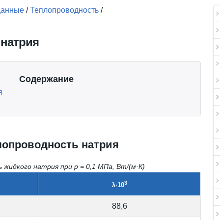
данные
/
Теплопроводность
/
 натрия
Содержание
я
лопроводность натрия
жидкого натрия при p = 0,1 МПа, Вт/(м·К)
3
λ·10
88,6