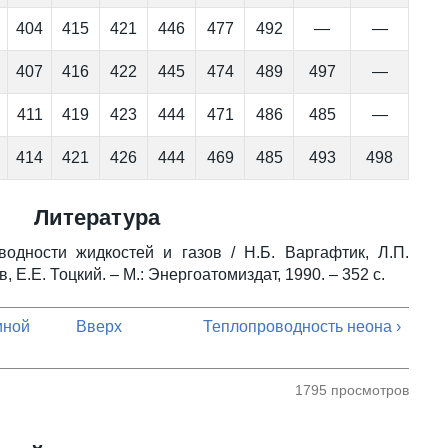
404
415
421
446
477
492
—
—
407
416
422
445
474
489
497
—
411
419
423
444
471
486
485
—
414
421
426
444
469
485
493
498
Литература
одности жидкостей и газов / Н.Б. Варгафтик, Л.П.
 Е.Е. Тоцкий. – М.: Энергоатомиздат, 1990. – 352 с.
иной
Вверх
Теплопроводность неона ›
1795 просмотров