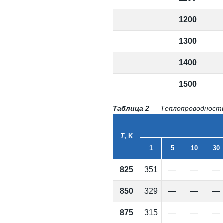
1200
1300
1400
1500
Таблица 2
— Теплопроводность
T
, K
1
5
10
30
825
351
—
—
—
850
329
—
—
—
875
315
—
—
—