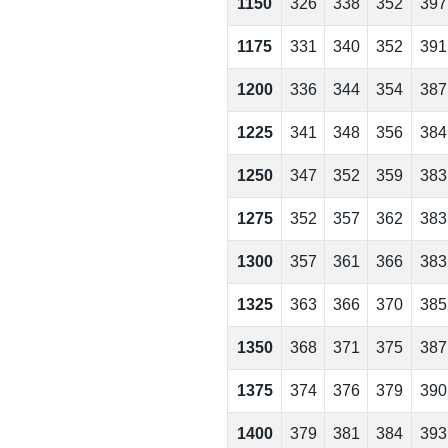
1150
326
338
352
397
1175
331
340
352
391
1200
336
344
354
387
1225
341
348
356
384
1250
347
352
359
383
1275
352
357
362
383
1300
357
361
366
383
1325
363
366
370
385
1350
368
371
375
387
1375
374
376
379
390
1400
379
381
384
393