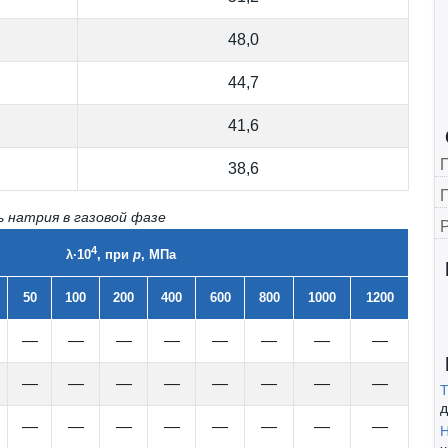
48,0
44,7
41,6
38,6
Г
 натрия в газовой фазе
4
λ·10
, при
p
, МПа
50
100
200
400
600
800
1000
1200
—
—
—
—
—
—
—
—
—
—
—
—
—
—
—
—
Т
д
—
—
—
—
—
—
—
—
Н