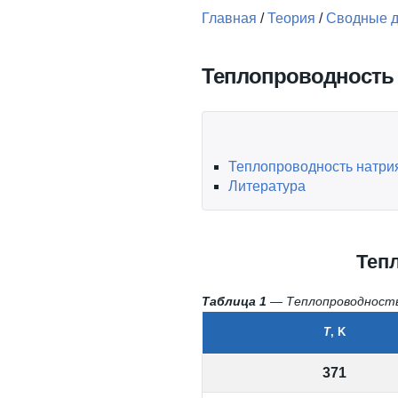
Главная
/
Теория
/
Сводные 
Вы здесь
Теплопроводность
Теплопроводность натри
Литература
Теп
Таблица 1
— Теплопроводность 
T
, K
371