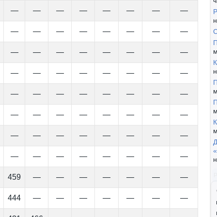
ч
—
—
—
—
—
—
—
—
Р
н
—
—
—
—
—
—
—
—
С
П
м
—
—
—
—
—
—
—
—
К
н
—
—
—
—
—
—
—
—
П
м
—
—
—
—
—
—
—
—
П
м
—
—
—
—
—
—
—
—
К
м
—
—
—
—
—
—
—
—
Д
«
—
—
—
—
—
—
—
—
н
459
—
—
—
—
—
—
—
444
—
—
—
—
—
—
—