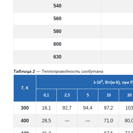
540
560
580
600
630
Таблица 2
— Теплопроводность изобутана
3
λ·10
, Вт/(м·К), при 
T
, K
0,1
2,5
5
10
20
300
16,1
92,7
94,4
97,2
10
400
28,5
—
—
71,0
80,