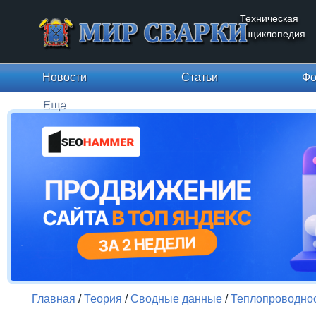
Техническая
энциклопедия
Новости
Статьи
Фо
Еще
Главная
/
Теория
/
Сводные данные
/
Теплопроводно