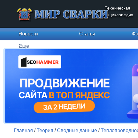
Техническая
энциклопедия
Новости
Статьи
Фо
Еще
Главная
/
Теория
/
Сводные данные
/
Теплопроводно