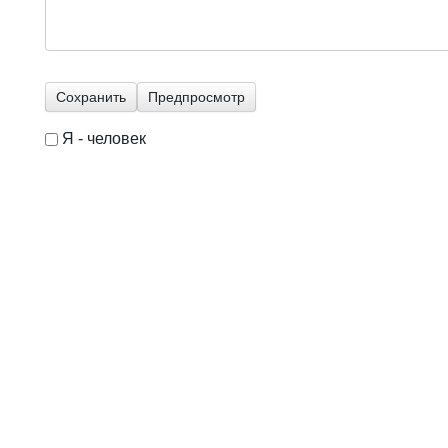
Я - человек
I'm a spammer