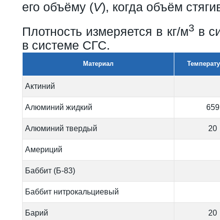
его объёму (
V
), когда объём стяги
3
Плотность измеряется в кг/м
в си
в системе СГС.
Материал
Температу
Актиний
Алюминий жидкий
659
Алюминий твердый
20
Америций
Баббит (Б-83)
Баббит нитрокальциевый
Барий
20