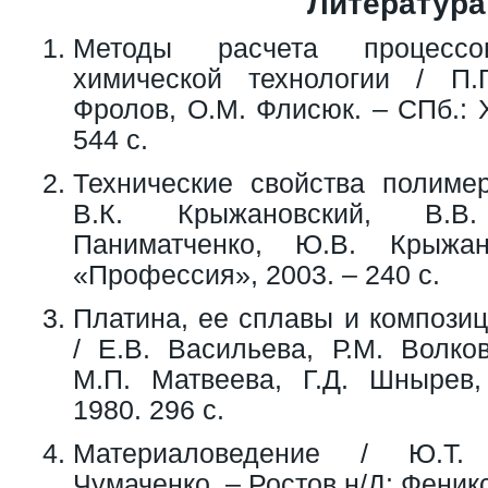
Литература
Методы расчета процесс
химической технологии / П.
Фролов, О.М. Флисюк. – СПб.:
544 с.
Технические свойства полиме
В.К. Крыжановский, В.В
Паниматченко, Ю.В. Крыжан
«Профессия», 2003. – 240 с.
Платина, ее сплавы и компози
/ Е.В. Васильева, Р.М. Волко
М.П. Матвеева, Г.Д. Шнырев,
1980. 296 с.
Материаловедение / Ю.Т. 
Чумаченко. – Ростов н/Д: Феникс