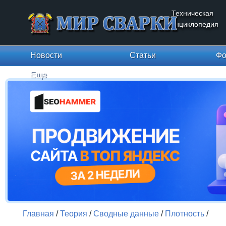
Техническая
энциклопедия
Новости
Статьи
Фо
Еще
Главная
/
Теория
/
Сводные данные
/
Плотность
/