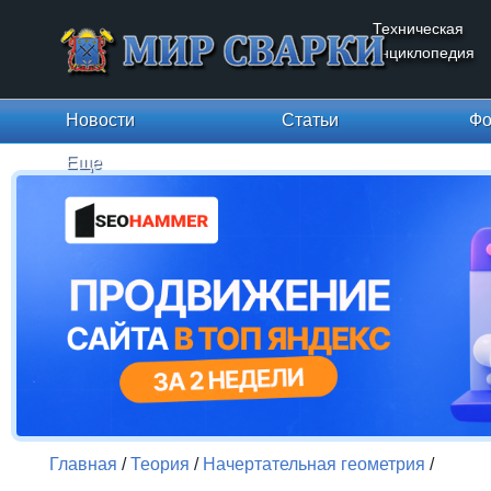
Техническая
энциклопедия
Новости
Статьи
Фо
Еще
Главная
/
Теория
/
Начертательная геометрия
/