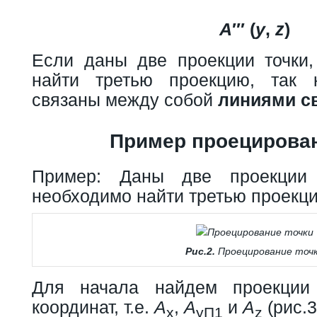
А
′″ (
y
,
z
)
Если даны две проекции точки
найти третью проекцию, так 
связаны между собой
линиями с
Пример проецирован
Пример: Даны две проекци
необходимо найти третью проекци
Рис.2.
Проецирование точ
Для начала найдем проекци
координат, т.е.
А
,
А
и
А
(рис.3
x
yП1
z