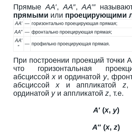
Прямые
АA
′,
АA
″,
АA
′″ называ
прямыми
или
проецирующими 
АA
′
—
горизонтально проецирующая прямая;
АA
″
—
фронтально проецирующая прямая;
АA
′
—
профильно проецирующая прямая.
″
При построении проекций точки А
что горизонтальная проекц
абсциссой
x
и ординатой
y
, фрон
абсциссой
x
и аппликатой
z
,
ординатой
y
и аппликатой
z
, т.е.
А
′ (
x
,
y
)
А
″ (
x
,
z
)