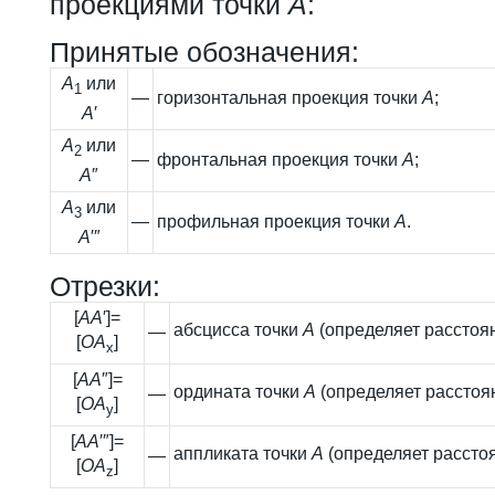
проекциями точки
А
:
Принятые обозначения:
А
или
1
—
горизонтальная проекция точки
А
;
А
′
А
или
2
—
фронтальная проекция точки
А
;
А
″
А
или
3
—
профильная проекция точки
А
.
А
′″
Отрезки:
[
АA
′]=
абсцисса точки
А
(определяет расстоян
—
[
ОА
]
x
[
АA
″]=
ордината точки
А
(определяет расстоян
—
[
ОА
]
y
[
АA
′″]=
аппликата точки
А
(определяет расстоя
—
[
ОА
]
z