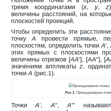
тремя координатами (
x
,
y
,
z
величины расстояний, на которы
плоскостей проекций.
Чтобы определить эти расстояни
точку
А
провести прямые, пер
плоскостям, определить точки
А
′,
этих прямых с плоскостями пр
величины отрезков [
АA
′], [
АA
″], [
А
значениям аппликаты
z
, ордин
точки
А
(рис.1).
Рис.1.
Проецирование точ
Точки
А
′,
А
″,
А
′″ называю