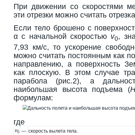
При движении со скоростями ме
эти отрезки можно считать отрезк
Если тело брошено с поверхност
α с начальной скоростью
v
, зн
0
7,93 км/с, то ускорение свобод
можно считать постоянным как по
направлению, а поверхность Зе
как плоскую. В этом случае тра
парабола (рис.2), а дальнос
наибольшая высота подъема (
формулам:
где
v
—
скорость вылета тела.
0