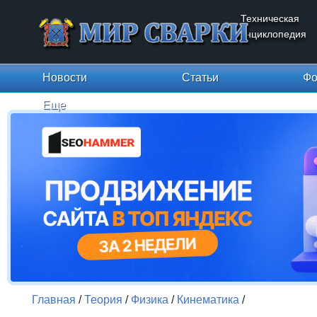
Техническая
энциклопедия
Новости
Статьи
Фо
Еще
Главная
/
Теория
/
Физика
/
Кинематика
/