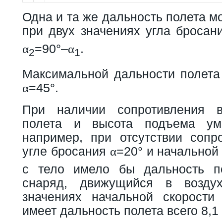
Одна и та же дальность полета м
при двух значениях угла бросан
=90°–
.
α
α
2
1
Максимальной дальности полета 
=45°.
α
При наличии сопротивления в
полета и высота подъема ум
например, при отсутствии сопро
угле бросания
=20° и начальной
α
с тело имело бы дальность по
снаряд, движущийся в возду
значениях начальной скорости
имеет дальность полета всего 8,1 