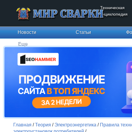
Техническая
энциклопедия
Новости
Статьи
Фо
Еще
Главная
/
Теория
/
Электроэнергетика
/
Правила техни
электроустановок потребителей
/