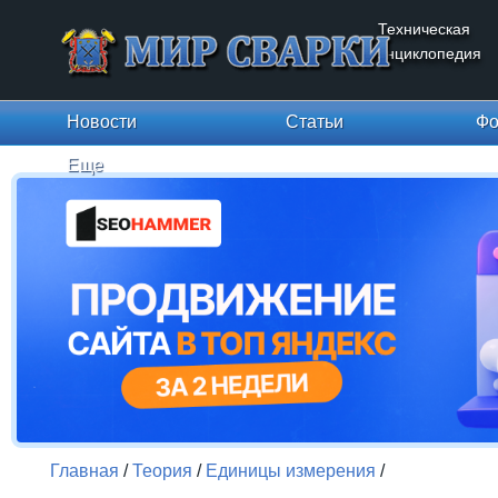
Техническая
энциклопедия
Новости
Статьи
Фо
Еще
Главная
/
Теория
/
Единицы измерения
/