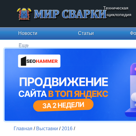
Техническая
энциклопедия
Новости
Статьи
Фо
Еще
Главная
/
Выставки
/
2016
/