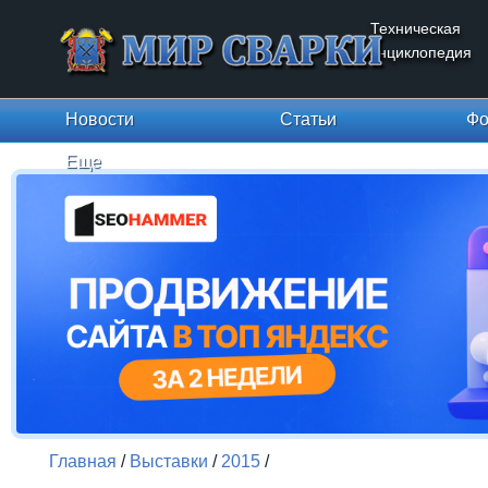
Техническая
энциклопедия
Новости
Статьи
Фо
Еще
Главная
/
Выставки
/
2015
/