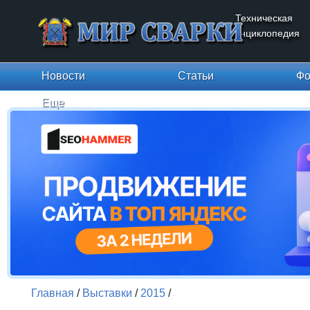
Техническая
энциклопедия
Новости
Статьи
Фо
Еще
Главная
/
Выставки
/
2015
/