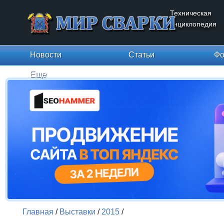
Техническая
энциклопедия
Новости
Статьи
Фо
Еще
Главная
/
Выставки
/
2015
/