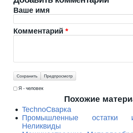
Ваше имя
Комментарий
*
Я - человек
I'm a spammer
Похожие матер
TechnoСварка
Промышленные остатки и
Неликвиды