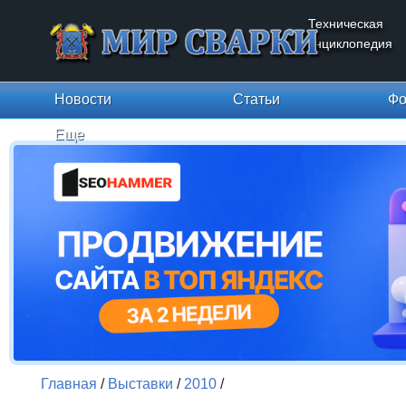
Техническая
энциклопедия
Новости
Статьи
Фо
Еще
Главная
/
Выставки
/
2010
/