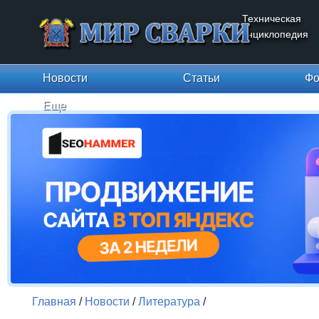
Техническая
энциклопедия
Новости
Статьи
Фо
Еще
Главная
/
Новости
/
Литература
/