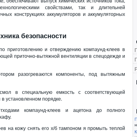
сле, обеспечивают выпуск химических источников тока,
хнологическими свойствами, так и длительней
ичных конструкциях аккумуляторов и аккумуляторных
ехника безопасности
по приготовлению и отверждению компаунд-клеев в
ющей приточно-вытяжной вентиляции в спецодежде и
Г
котором разогреваются компоненты, под вытяжным
 смол в специальную емкость с соответствующей
ы в установленном порядке.
тходами компаунд-клеев и ацетона до полного
кафу.
П
н
ев на кожу снять его х/б тампоном я промыть теплой
К