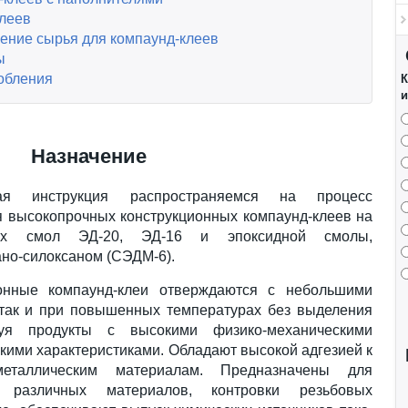
леев
нение сырья для компаунд-клеев
ы
обления
К
и
Назначение
кая инструкция распространяемся на процесс
я высокопрочных конструкционных компаунд-клеев на
вых смол ЭД-20, ЭД-16 и эпоксидной смолы,
но-силоксаном (СЭДМ-6).
онные компаунд-клеи отверждаются с небольшими
 так и при повышенных температурах без выделения
уя продукты с высокими физико-механическими
кими характеристиками. Обладают высокой адгезией к
таллическим материалам. Предназначены для
я различных материалов, контровки резьбовых