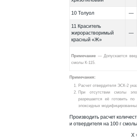
10 Толуол
—
11 Краситель
жирорастворимый
—
красный «Ж»
Примечание
— Допускается введе
смолы К-115.
Примечания:
Расчет отвердителя ЭСК-2 ука
При отсутствии смолы эпо
разрешается её готовить по 
эпоксидных модифицированных 
Производить расчет количест
и отвердителя на 100 г смо
X 