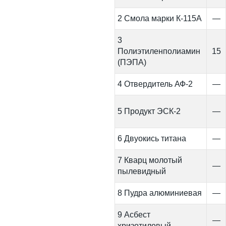
2 Смола марки К-115А
—
3
Полиэтиленполиамин
15
(ПЭПА)
4 Отвердитель АФ-2
—
5 Продукт ЭСК-2
—
6 Двуокись титана
—
7 Кварц молотый
—
пылевидный
8 Пудра алюминиевая
—
9 Асбест
—
хризотиловый