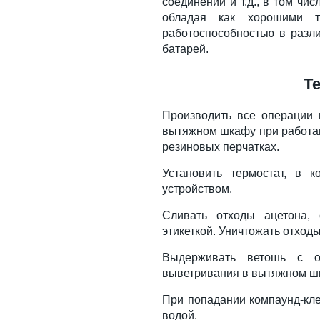
соединений и т.д., в том чи
обладая как хорошими те
работоспособностью в разл
батарей.
Т
Производить все операции 
вытяжном шкафу при работа
резиновых перчатках.
Установить термостат, в 
устройством.
Сливать отходы ацетона,
этикеткой. Уничтожать отход
Выдерживать ветошь с о
выветривания в вытяжном ш
При попадании компаунд-кле
водой.