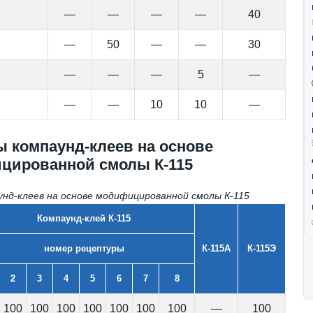
—
—
—
—
40
—
50
—
—
30
—
—
—
5
—
—
—
10
10
—
 компаунд-клеев на основе
цированной смолы К-115
д-клеев на основе модифицированной смолы К-115
Компаунд-клей К-115
номер рецептуры
К-115А
К-115Э
2
3
4
5
6
7
8
100
100
100
100
100
100
100
—
100