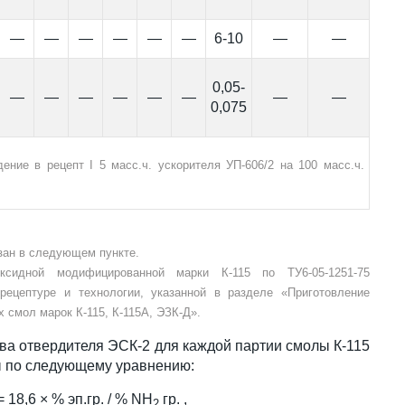
—
—
—
—
—
—
6-10
—
—
0,05-
—
—
—
—
—
—
—
—
0,075
ние в рецепт I 5 масс.ч. ускорителя УП-606/2 на 100 масс.ч.
зан в следующем пункте.
ксидной модифицированной марки К-115 по ТУ6-05-1251-75
рецептуре и технологии, указанной в разделе «Приготовление
смол марок К-115, К-115А, ЭЗК-Д».
ва отвердителя ЭСК-2 для каждой партии смолы К-115
лы по следующему уравнению:
= 18,6 × % эп.гр. / % NH
гр. ,
2