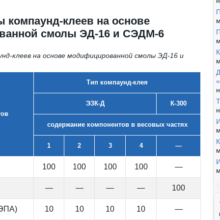
н
П
 компаунд-клеев на основе
м
анной смолы ЭД-16 и СЭДМ-6
П
м
К
нд-клеев на основе модифицированной смолы ЭД-16 и
м
Д
«
Тип компаунд-клея
н
Т
ЭЗК-Д
К-300
н
тов
И
содержание компонентов в весовых частях
м
К
1
2
3
4
—
м
И
100
100
100
100
—
м
—
—
—
—
100
ЭПА)
10
10
10
10
—