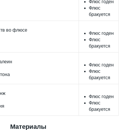
Флюс годен
Флюс
бракуется
ств во флюсе
Флюс годен
Флюс
бракуется
алеин
Флюс годен
Флюс
 тона
бракуется
анж
Флюс годен
Флюс
ия
бракуется
Материалы