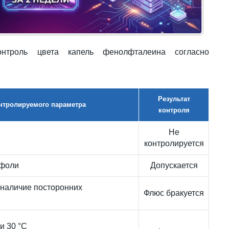
Реклама
онтроль цвета капель фенолфталеина согласно
Результат
нтролируемого параметра
контроля
Не
контролируется
ифоли
Допускается
наличие посторонних
Флюс бракуется
и 30 °С