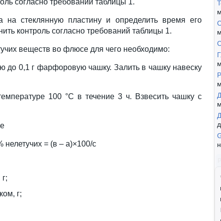
оль согласно требований таблицы 1.
T
м
а на стеклянную пластину и определить время его
С
ить контроль согласно требований таблицы 1.
м
тучих веществ во флюсе для чего необходимо:
Г
м
ью до 0,1 г фарфоровую чашку. Залить в чашку навеску
Р
м
Д
емпературе 100 °С в течение 3 ч. Взвесить чашку с
м
д
ле
% нелетучих = (в – а)×100/с
н
г;
ом, г;