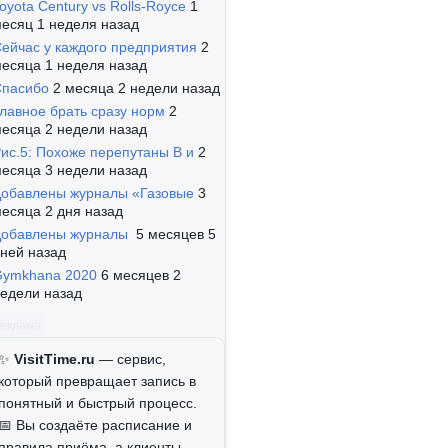
oyota Century vs Rolls-Royce
1
есяц 1 неделя назад
ейчас у каждого предприятия
2
есяца 1 неделя назад
Спасибо
2 месяца 2 недели назад
лавное брать сразу норм
2
есяца 2 недели назад
ис.5: Похоже перепутаны B и
2
есяца 3 недели назад
обавлены журналы «Газовые
3
есяца 2 дня назад
Добавлены журналы
5 месяцев 5
ней назад
Gymkhana 2020
6 месяцев 2
едели назад
Реклама
✨
VisitTime.ru
— сервис,
который превращает запись в
понятный и быстрый процесс.
📅 Вы создаёте расписание и
правила приёма, а клиенты