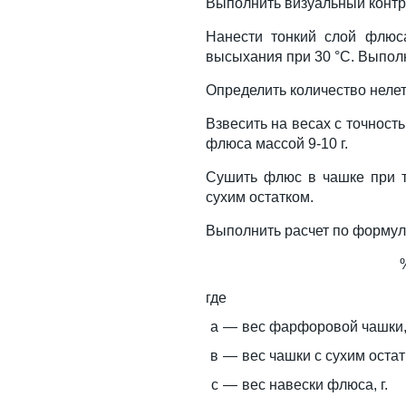
Выполнить визуальный контр
Нанести тонкий слой флюс
высыхания при 30 °С. Выполн
Определить количество неле
Взвесить на весах с точност
флюса массой 9-10 г.
Сушить флюс в чашке при т
сухим остатком.
Выполнить расчет по форму
где
а
—
вес фарфоровой чашки, 
в
—
вес чашки с сухим остатк
с
—
вес навески флюса, г.