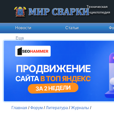
Техническая
энциклопедия
Новости
Статьи
Фо
Еще
Главная
/
Форум
/
Литература
/
Журналы
/