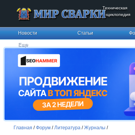
Техническая
энциклопедия
Новости
Статьи
Фо
Еще
Главная
/
Форум
/
Литература
/
Журналы
/