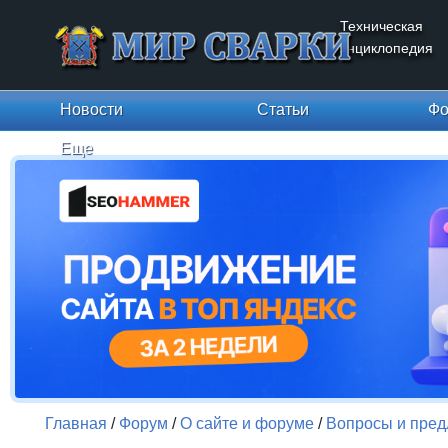
Техническая
энциклопедия
Новости
Статьи
Фо
Еще
Главная
/
Форум
/
О сайте и форуме
/
Вопросы и пре