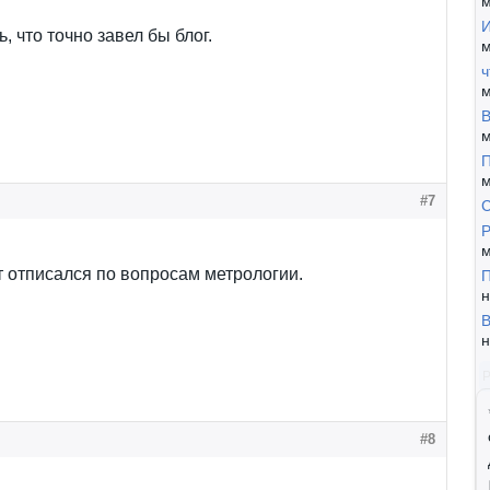
м
И
, что точно завел бы блог.
м
ч
м
В
м
П
м
#7
Р
м
 отписался по вопросам метрологии.
П
н
В
н
#8