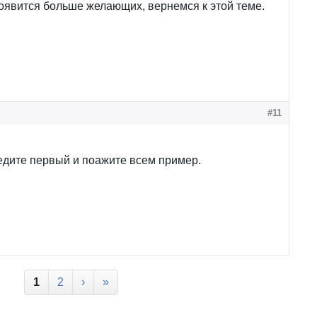
оявится больше желающих, вернемся к этой теме.
#11
ведите первый и поажите всем пример.
1
2
›
»