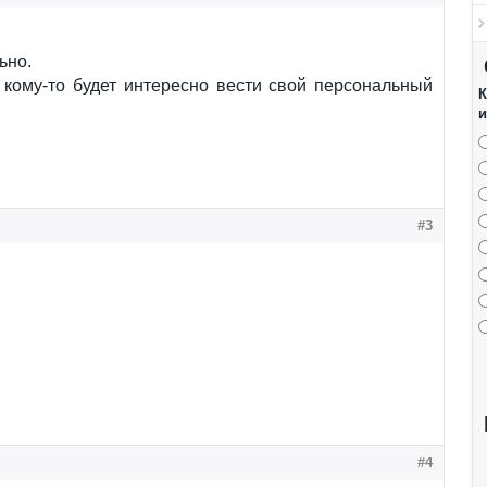
ьно.
 кому-то будет интересно вести свой персональный
К
и
#3
#4