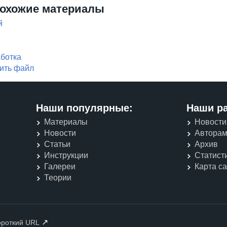
охожие материалы
й
аботка
вить файл
Наши популярные:
Наши р
Материалы
Новости
Новости
Автора
Статьи
Архив
Инструкции
Статист
Галереи
Карта с
Теории
↗
ороткий URL