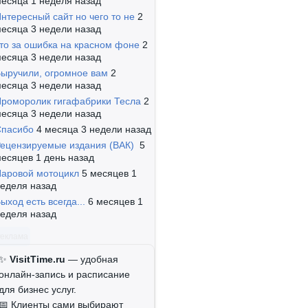
есяца 1 неделя назад
нтересный сайт но чего то не
2
есяца 3 недели назад
то за ошибка на красном фоне
2
есяца 3 недели назад
ыручили, огромное вам
2
есяца 3 недели назад
роморолик гигафабрики Тесла
2
есяца 3 недели назад
Спасибо
4 месяца 3 недели назад
ецензируемые издания (ВАК)
5
есяцев 1 день назад
аровой мотоцикл
5 месяцев 1
еделя назад
ыход есть всегда...
6 месяцев 1
еделя назад
Реклама
✨
VisitTime.ru
— удобная
онлайн-запись и расписание
для бизнес услуг.
📅 Клиенты сами выбирают