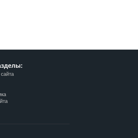
азделы:
 сайта
м
ика
айта