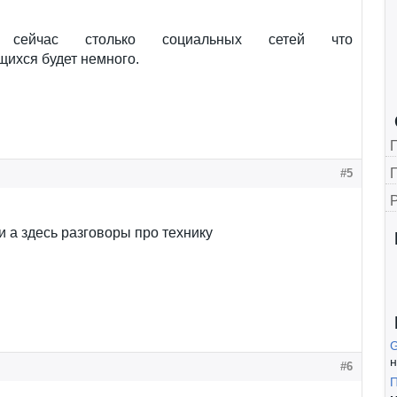
 сейчас столько социальных сетей что
ихся будет немного.
Г
#5
и а здесь разговоры про технику
н
#6
П