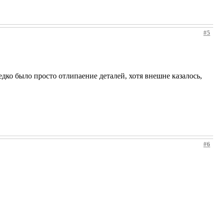
#5
едко было просто отлипаение деталей, хотя внешне казалось,
#6