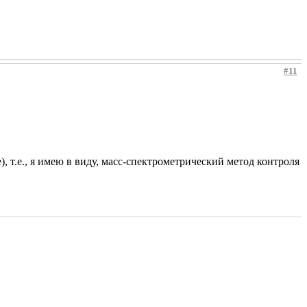
#11
 т.е., я имею в виду, масс-спектрометрический метод контроля