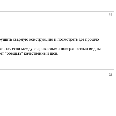
#3
азрушить сварную конструкцию и посмотреть где прошло
рки, т.е. если между свариваемыми поверхностями видны
жет "обещать" качественный шов.
#4