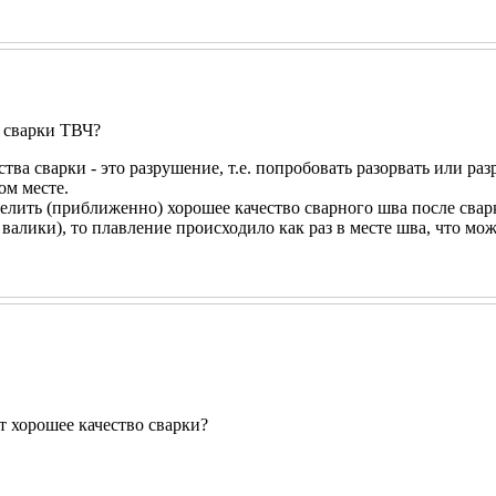
о сварки ТВЧ?
тва сварки - это разрушение, т.е. попробовать разорвать или р
ом месте.
елить (приближенно) хорошее качество сварного шва после сва
алики), то плавление происходило как раз в месте шва, что мо
т хорошее качество сварки?