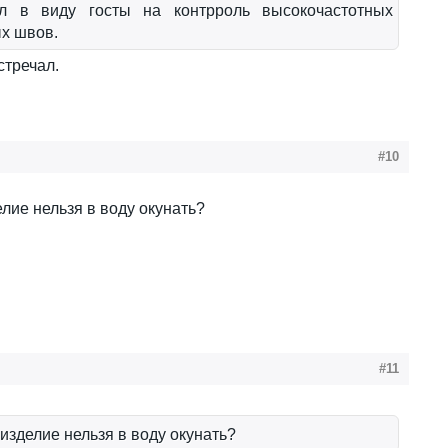
л в виду госты на контрроль высокочастотных
х швов.
стречал.
#10
елие нельзя в воду окунать?
#11
 изделие нельзя в воду окунать?