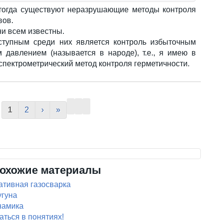
 тогда существуют неразрушающие методы контроля
вов.
и всем известны.
тупным среди них является контроль избыточным
 давлением (называется в народе), т.е., я имею в
-спектрометрический метод контроля герметичности.
1
2
›
»
охожие материалы
ативная газосварка
угуна
намика
ться в понятиях!