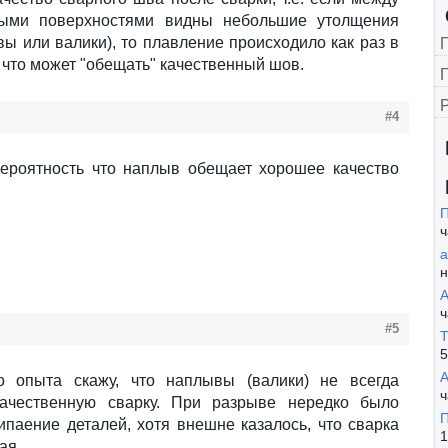
ыми поверхностями видны небольшие утолщения
вы или валики), то плавление происходило как раз в
 что может "обещать" качественный шов.
Г
#4
вероятность что наплыв обещает хорошее качество
П
ч
н
А
ч
#5
Т
5
А
о опыта скажу, что наплывы (валики) не всегда
ч
качественную сварку. При разрыве нередко было
П
ипаение деталей, хотя внешне казалось, что сварка
1
ая.