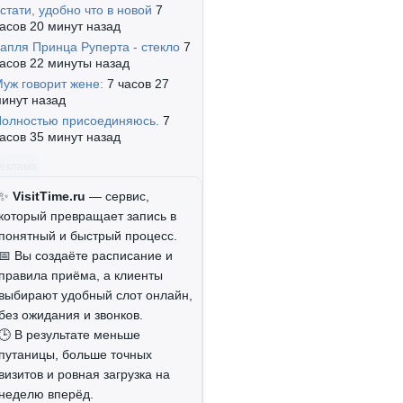
стати, удобно что в новой
7
асов 20 минут назад
апля Принца Руперта - стекло
7
асов 22 минуты назад
уж говорит жене:
7 часов 27
инут назад
олностью присоединяюсь.
7
асов 35 минут назад
Реклама
✨
VisitTime.ru
— сервис,
который превращает запись в
понятный и быстрый процесс.
📅 Вы создаёте расписание и
правила приёма, а клиенты
выбирают удобный слот онлайн,
без ожидания и звонков.
🕒 В результате меньше
путаницы, больше точных
визитов и ровная загрузка на
неделю вперёд.