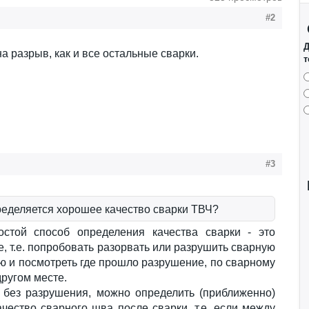
#2
Д
а разрыв, как и все остальные сварки.
т
#3
ределяется хорошее качество сварки ТВЧ?
стой способ определения качества сварки - это
, т.е. попробовать разорвать или разрушить сварную
ю и посмотреть где прошло разрушение, по сварному
другом месте.
 без разрушения, можно определить (приближенно)
чество сварного шва после сварки, т.е. если между