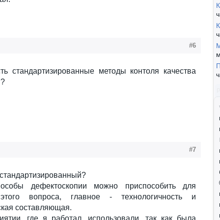
К
ч
К
ч
#6
М
м
П
сть стандартизированные методы контоля качества
ч
Ч?
#7
 стандартизированный?
пособы дефектоскопии можно приспособить для
этого вопроса, главное - технологичность и
ская составляющая.
ятии, где я работал, использовали, так как была