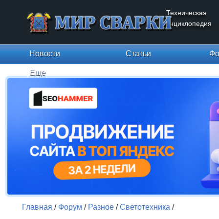
Техническая
энциклопедия
Новости
Статьи
Фо
Еще
Главная
/
Форум
/
Разное
/
Светотехника
/