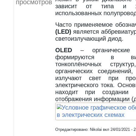
просмотров
зависит от типа и хи
использованных полупровод
Часто применяемое обозна
(LED)
является аббревиатурой
светоизлучающий диод.
OLED
– органические 
формируются в вид
тонкоплёночных структу
органических соединений
излучают свет при про
электрического тока. Осн
находит при создании м
отображения информации (д
Отредактировано:
Nikolai
вкл
24/01/2021 - 2