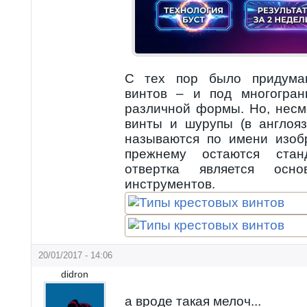
С тех пор было придума
винтов – и под многогран
различной формы. Но, несм
винты и шурупы (в англоя
называются по имени изобре
прежнему остаются стан
отвертка является осн
инструментов.
20/01/2017 - 14:06
didron
а вроде такая мелоч...