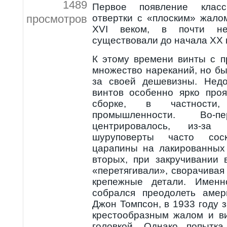
1489
Первое появление класс
просмотров
отвертки с «плоским» жало
XVI веком, в почти н
существовали до начала XX 
К этому времени винты с 
множество нареканий, но бы
за своей дешевизны. Недо
винтов особенно ярко про
сборке, в частности
промышленности. Во
центрировалось, из-за 
шуруповерты часто соск
царапины на лакированных 
вторых, при закручивании
«перетягивали», сворачивая
крепежные детали. Именн
собрался преодолеть амер
Джон Томпсон, в 1933 году з
крестообразным жалом и в
головкой. Однако попытка