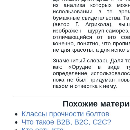
из анализа которых мож
использовании в те вре
бумажные свидетельства. Так
(автор Г. Агрикола), вы
изображен шуруп-саморе
отличающийся от его сов
конечно, понятно, что пропи
не для красоты, а для исполь
Знаменитый словарь Даля то
как: «Орудие в виде ту
определение использовало
пока не был придуман нов
пазом и отвертка к нему.
Похожие матер
Классы прочности болтов
Что такое B2B, B2C, C2C?
Кто есть Кто