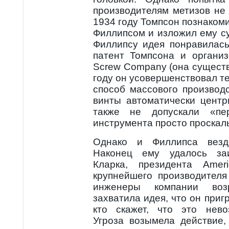
производителям метизов не
1934 году Томпсон познаком
Филлипсом и изложил ему су
Филлипсу идея понравилась
патент Томпсона и организ
Screw Company (она существу
году он усовершенствовал т
способ массового производ
винты автоматически центр
также не допускали «пе
инструмента просто проскал
Однако и Филлипса везд
Наконец ему удалось за
Кларка, президента Amer
крупнейшего производител
инженеры компании воз
захватила идея, что он приг
кто скажет, что это нево
Угроза возымела действие,