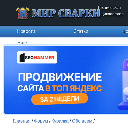
Техническая
энциклопедия
Новости
Статьи
Фо
Еще
Главная
/
Форум
/
Курилка
/
Обо всем
/