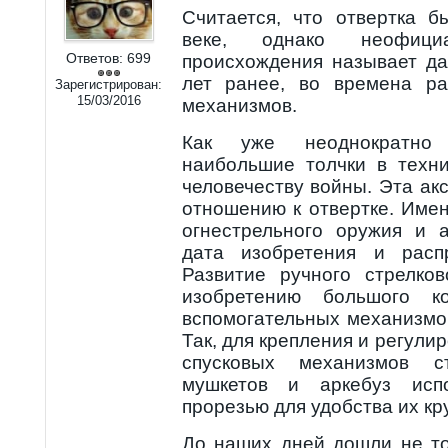
Считается, что отвертка б
веке, однако неофиц
Ответов:
699
происхождения называет да
лет ранее, во времена ра
Зарегистрирован:
15/03/2016
механизмов.
Как уже неоднократно 
наибольшие толчки в техн
человечеству войны. Эта ак
отношению к отвертке. Име
огнестрельного оружия и 
дата изобретения и распр
Развитие ручного стрелко
изобретению большого к
вспомогательных механизмо
Так, для крепления и регули
спусковых механизмов ст
мушкетов и аркебуз исп
прорезью для удобства их кр
До наших дней дошли не то