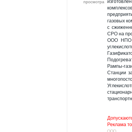
изготовле
просмотра
комплекс
предприят
газовых ко
с сжиженн
СРО на пр
ООО НПО 
углекислот
Газификато
Подогреват
Рампы-газ
Станции з
многопосто
Углекисл
стациона
транспортн
Допускаютс
Реклама то