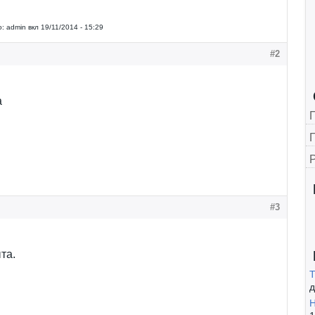
:
admin
вкл
19/11/2014 - 15:29
#2
а
Г
#3
та.
Т
д
Н