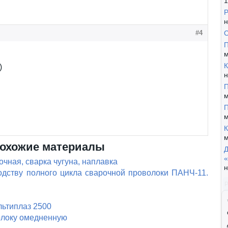
1
Р
н
#4
С
П
м
К
)
н
П
м
П
м
К
м
охожие материалы
Д
«
чная, сварка чугуна, наплавка
н
одству полного цикла сварочной проволоки ПАНЧ-11.
льтиплаз 2500
олоку омедненную