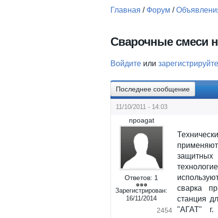
Главная
/
Форум
/
Объявлени
Вы здесь
Сварочные смеси 
Войдите
или
зарегистрируйт
Последнее сообщение
11/10/2011 - 14:03
npoagat
Технически
применяют
защитных
технологи
использую
Ответов:
1
сварка пр
Зарегистрирован:
16/11/2014
станция д
"АГАТ" г.
2454