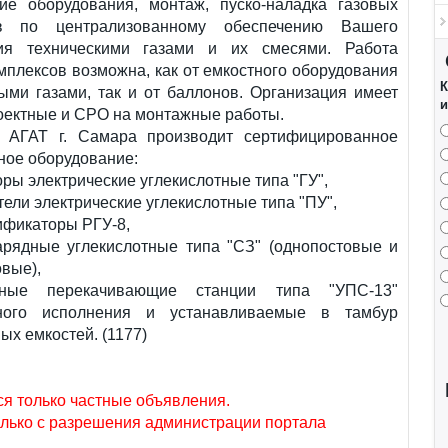
ние оборудования, монтаж, пуско-наладка газовых
ов по централизованному обеспечению Вашего
ия техническими газами и их смесями. Работа
мплексов возможна, как от емкостного оборудования
К
ыми газами, так и от баллонов. Организация имеет
и
оектные и СРО на монтажные работы.
АГАТ г. Самара производит сертифицированное
ное оборудование:
ры электрические углекислотные типа "ГУ",
ели электрические углекислотные типа "ПУ",
ификаторы РГУ-8,
арядные углекислотные типа "СЗ" (однопостовые и
вые),
отные перекачивающие станции типа "УПС-13"
рного исполнения и устанавливаемые в тамбур
ых емкостей. (1177)
я только частные объявления.
лько с разрешения администрации портала