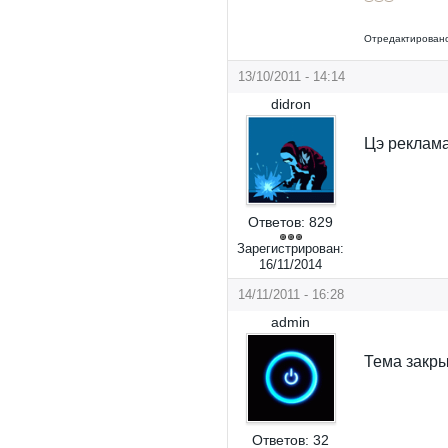
Отредактировано
13/10/2011 - 14:14
didron
Цэ реклам
Ответов:
829
Зарегистрирован:
16/11/2014
14/11/2011 - 16:28
admin
Тема закры
Ответов:
32