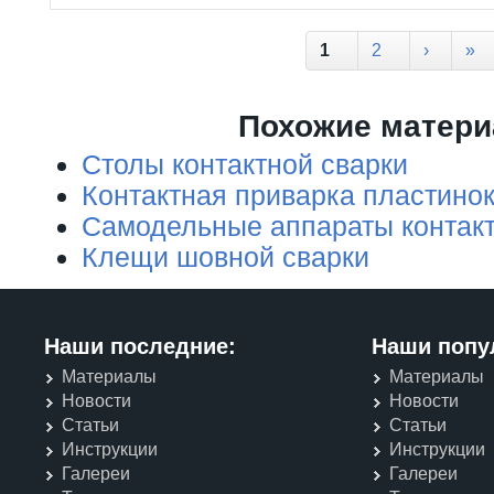
Страницы
1
2
›
»
Похожие матер
Столы контактной сварки
Контактная приварка пластинок
Самодельные аппараты контакт
Клещи шовной сварки
Наши последние:
Наши попу
Материалы
Материалы
Новости
Новости
Статьи
Статьи
Инструкции
Инструкции
Галереи
Галереи