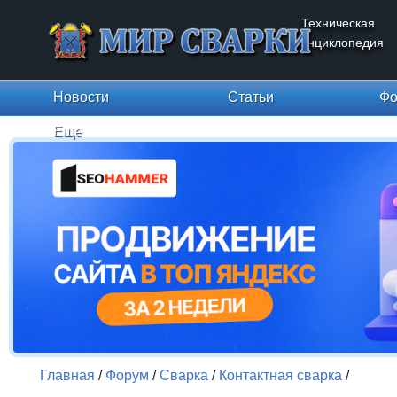
Техническая
энциклопедия
Новости
Статьи
Фо
Еще
Главная
/
Форум
/
Сварка
/
Контактная сварка
/