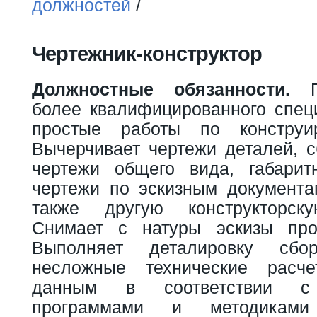
Вы здесь
должностей
/
Чертежник-конструктор
Должностные обязанности.
По
более квалифицированного спец
простые работы по конструи
Вычерчивает чертежи деталей, с
чертежи общего вида, габари
чертежи по эскизным документа
также другую конструкторск
Снимает с натуры эскизы прос
Выполняет деталировку сбор
несложные технические расч
данным в соответствии с 
программами и методикам