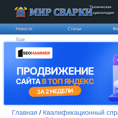
Техническая
энциклопедия
Новости
Статьи
Фо
Еще
Главная
/
Квалификационный спр