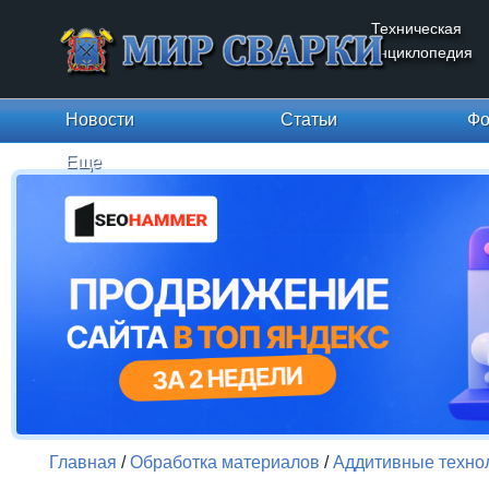
Техническая
энциклопедия
Новости
Статьи
Фо
Еще
Главная
/
Обработка материалов
/
Аддитивные техно