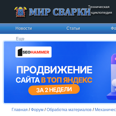
Техническая
энциклопедия
Новости
Статьи
Фо
Еще
Главная
/
Форум
/
Обработка материалов
/
Механичес