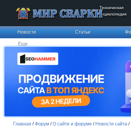
Техническая
энциклопедия
Новости
Статьи
Фо
Еще
Главная
/
Форум
/
О сайте и форуме
/
Новости сайта
/