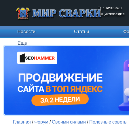
Техническая
энциклопедия
Новости
Статьи
Фо
Еще
Главная
/
Форум
/
Своими силами
/
Полезные советы