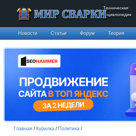
Техническая
энциклопедия
Новости
Статьи
Форум
Теория
Главная
/
Курилка
/
Политика
/