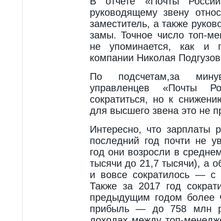
В отчете «Почты России
руководящему звену относ
заместитель, а также руко
замы. Точное число топ-м
не упоминается, как и 
компании Николая Подгузов
По подсчетам,за мин
управленцев «Почты Р
сократиться, но к снижен
для высшего звена это не п
Интересно, что зарплаты 
последний год почти не у
год они возросли в среднем
тысячи до 21,7 тысячи), а 
и вовсе сократилось — с 
Также за 2017 год сократ
предыдущим годом более ч
прибыль — до 758 млн р
доходах между топ-менедж