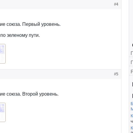
#4
ие союза. Первый уровень.
по зеленому пути.
Г
#5
е союза. Второй уровень.
Б
К
ч
К