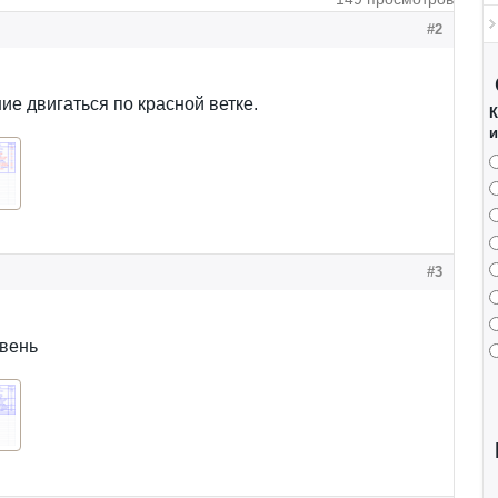
#2
е двигаться по красной ветке.
К
и
#3
вень