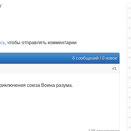
/
есь
, чтобы отправлять комментарии
6 сообщений / 0 новое
#1
риключения союза Воина разума.
149 просмотров