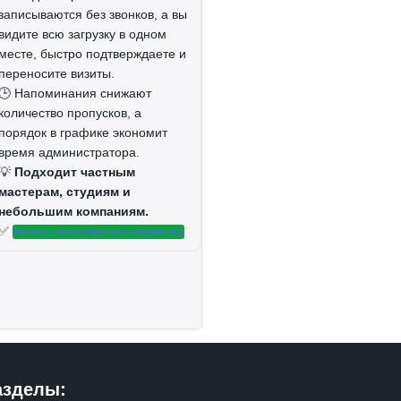
записываются без звонков, а вы
видите всю загрузку в одном
месте, быстро подтверждаете и
переносите визиты.
🕒 Напоминания снижают
количество пропусков, а
порядок в графике экономит
время администратора.
💡
Подходит частным
мастерам, студиям и
небольшим компаниям.
✅
Начать пользоваться сервисом
азделы: