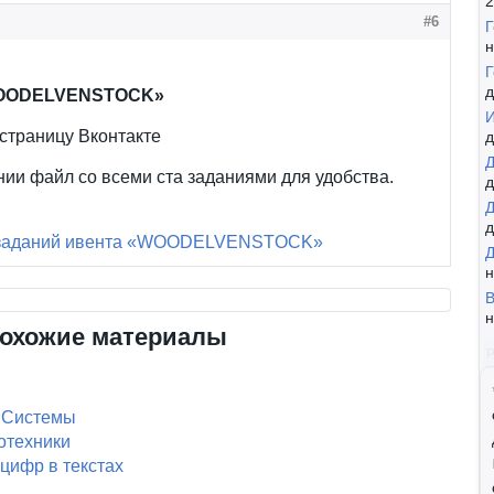
2
#6
Г
н
Г
д
WOODELVENSTOCK»
страницу Вконтакте
д
Д
ии файл со всеми ста заданиями для удобства.
д
Д
д
 заданий ивента «WOODELVENSTOCK»
Д
н
В
н
охожие материалы
 Системы
отехники
цифр в текстах