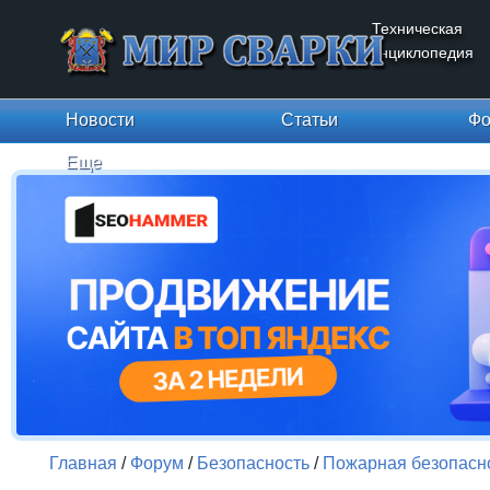
Техническая
энциклопедия
Новости
Статьи
Фо
Еще
Главная
/
Форум
/
Безопасность
/
Пожарная безопасн