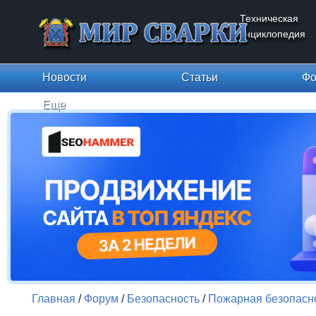
Техническая
энциклопедия
Новости
Статьи
Фо
Еще
Главная
/
Форум
/
Безопасность
/
Пожарная безопасн