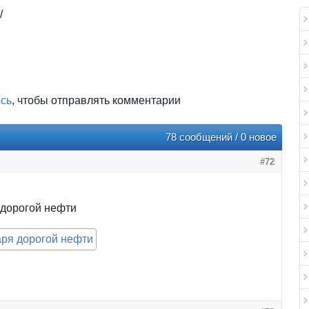
/
есь
, чтобы отправлять комментарии
78 сообщений / 0 новое
#72
 дорогой нефти