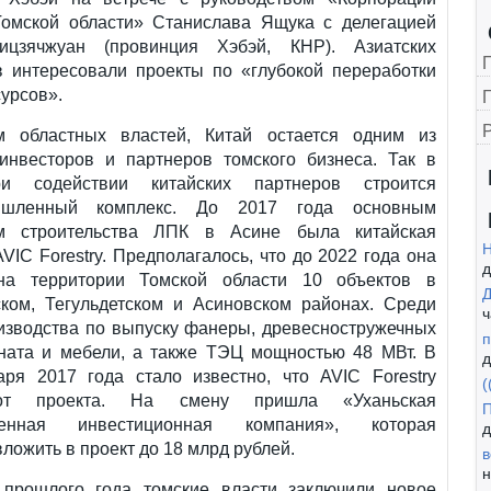
Томской области» Станислава Ящука с делегацией
ицзячжуан (провинция Хэбэй, КНР). Азиатских
в интересовали проекты по «глубокой переработки
урсов».
Г
 областных властей, Китай остается одним из
инвесторов и партнеров томского бизнеса. Так в
и содействии китайских партнеров строится
ышленный комплекс. До 2017 года основным
ом строительства ЛПК в Асине была китайская
Н
VIC Forestry. Предполагалось, что до 2022 года она
д
на территории Томской области 10 объектов в
Д
ском, Тегульдетском и Асиновском районах. Среди
ч
изводства по выпуску фанеры, древесностружечных
п
ината и мебели, а также ТЭЦ мощностью 48 МВт. В
д
аря 2017 года стало известно, что AVIC Forestry
(
от проекта. На смену пришла «Уханьская
П
твенная инвестиционная компания», которая
д
ложить в проект до 18 млрд рублей.
в
н
 прошлого года томские власти заключили новое