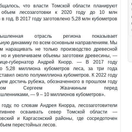
бщалось, что власти Томской области планируют
ь объем лесозаготовки к 2020 году до 10 млн
 в год. В 2017 году заготовлено 5,28 млн кубометров
омышленная отрасль региона показывает
ьную динамику по всем основным направлениям. Мы
м наращивать не только производство древесной
, но и увеличиваем объемы заготовки древесины, —
вице-губернатор Андрей Кнорр. — В 2017 году
но 5,28 миллиона кубометров леса, за три года
ставил около полумиллиона кубометров. К 2022 году
уем достичь рубежа, обозначенного в прошлом году
атором Сергеем Жвачкиным перед
шленниками, — 9 – 10 миллионов кубометров».
 году, по словам Андрея Кнорра, лесозаготовители
ктивнее осваивать север Томской области —
овский и Каргасокский районы, где сосредоточен
бъем перестойных лесов.