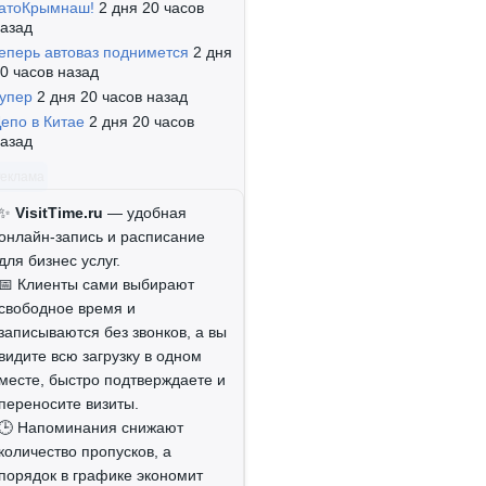
атоКрымнаш!
2 дня 20 часов
азад
еперь автоваз поднимется
2 дня
0 часов назад
упер
2 дня 20 часов назад
епо в Китае
2 дня 20 часов
азад
Реклама
✨
VisitTime.ru
— удобная
онлайн-запись и расписание
для бизнес услуг.
📅 Клиенты сами выбирают
свободное время и
записываются без звонков, а вы
видите всю загрузку в одном
месте, быстро подтверждаете и
переносите визиты.
🕒 Напоминания снижают
количество пропусков, а
порядок в графике экономит