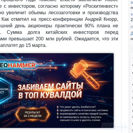
з
е с инвестором, согласно которому «Роскитинвест»
н
но увеличит объемы лесозаготовки и производства
т
. Как отметил на пресс-конференции Андрей Кнорр,
2
яшний день акционеры практически 90% плана не
с
и. Сумма долга китайских инвесторов перед
Д
ами превышает 200 млн рублей. Ожидается, что эти
н
заплатят до 15 марта.
�������