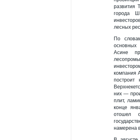
развития 
города Ш
инвесторо
лесных рес
По словам
основных 
Асине пр
лесопром
инвестор
компания A
построит 
Верхнекет
них — про
плит, лам
конце янв
отошел 
государс
намерена в
В августе