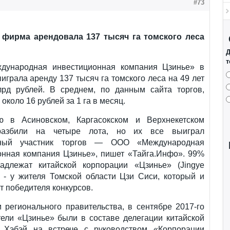
#73
 фирма арендовала 137 тысяч га томского леса
Д
т
ународная инвестиционная компания Цзинье» в
играла аренду 137 тысяч га томского леса на 49 лет
лрд рублей. В среднем, по данным сайта торгов,
около 16 рублей за 1 га в месяц.
ю в Асиновском, Каргасокском и Верхнекетском
разбили на четыре лота, но их все выиграл
нный участник торгов — ООО «Международная
онная компания Цзинье», пишет «Тайга.Инфо». 99%
адлежат китайской корпорации «Цзинье» (Jingye
% - у жителя Томской области Цзи Сиси, который и
т победителя конкурсов.
 регионального правительства, в сентябре 2017-го
тели «Цзинье» были в составе делегации китайской
 Хэбэй на встрече с руководством «Корпорации