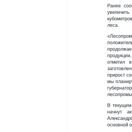
Ранее соо
увеличит
кубометров
леса.
«Лесопр
положител
продолжае
продукции
отметил 
заготовле
прирост со
мы планир
губерн
лесопромы
В текущем
начнут а
Александр
основной о