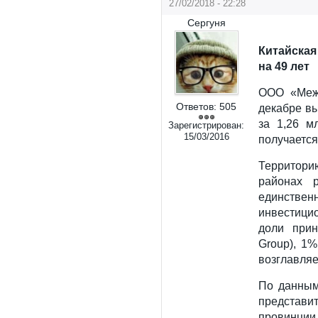
27/02/2018 - 22:28
Сергуня
Китайская
на 49 лет
ООО «Межд
Ответов:
505
декабре вы
за 1,26 м
Зарегистрирован:
15/03/2016
получается 
Территори
районах 
единстве
инвестици
доли прин
Group), 1
возглавляе
По данным
представи
провинции