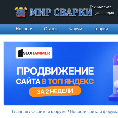
Техническая
энциклопедия
Новости
Статьи
Форум
Теория
Главная
/
О сайте и форуме
/
Новости сайта и форум