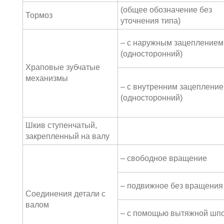
(общее обозначение без
Тормоз
уточнения типа)
– с наружным зацеплением
(односторонний)
Храповые зубчатые
механизмы
– с внутренним зацеплени
(односторонний)
Шкив ступенчатый,
закрепленный на валу
– свободное вращение
– подвижное без вращения
Соединения детали с
валом
– с помощью вытяжной шп