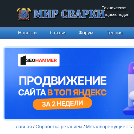
Техническая
энциклопедия
Новости
Статьи
Форум
Теория
Главная
/
Обработка резанием
/
Металлорежущие ста