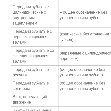
Передачи зубчатые
цилиндрические с
– общее обозначение без
внутренним
уточнения типа зубьев
зацеплением
Передачи зубчатые с
(конические без уточнения 
пересекающимися
зубьев)
валами
Передачи зубчатые со
(червячные с цилиндричес
скрещивающимися
червяком)
валами
Передачи зубчатые
(общее обозначение без
реечные
уточнения типа зубьев)
Передачи зубчатые
(общее обозначение без
сектором
уточнения типа зубьев)
Винт, передающий
движение
Винт – гайка качения