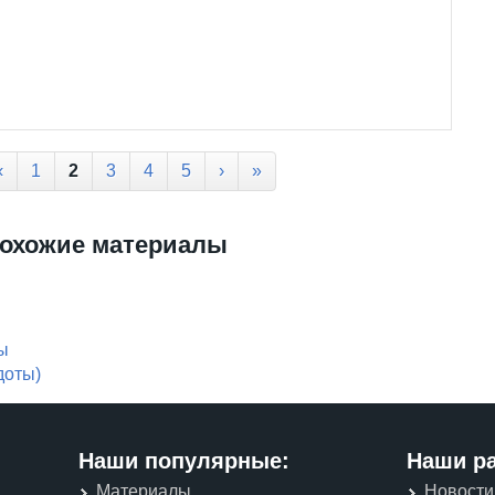
‹
1
2
3
4
5
›
»
охожие материалы
ы
доты)
Наши популярные:
Наши р
Материалы
Новости