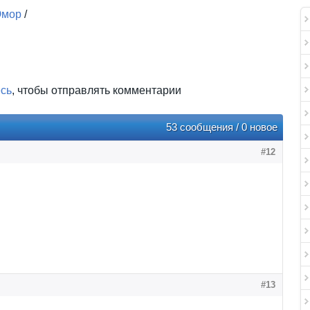
мор
/
есь
, чтобы отправлять комментарии
53 сообщения / 0 новое
#12
#13