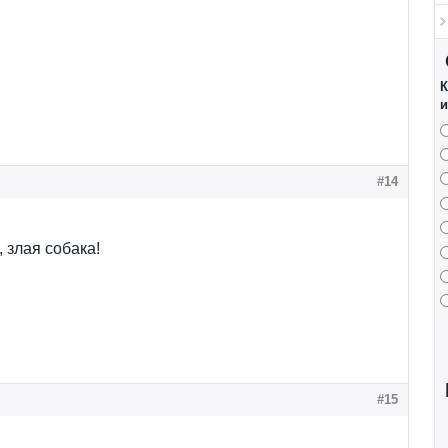
К
и
#14
 злая собака!
#15