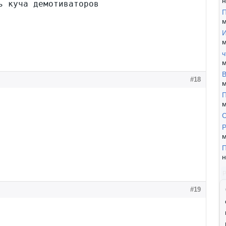
н
ь куча демотиваторов
П
м
И
м
ч
м
В
#18
м
П
м
Р
м
П
н
#19