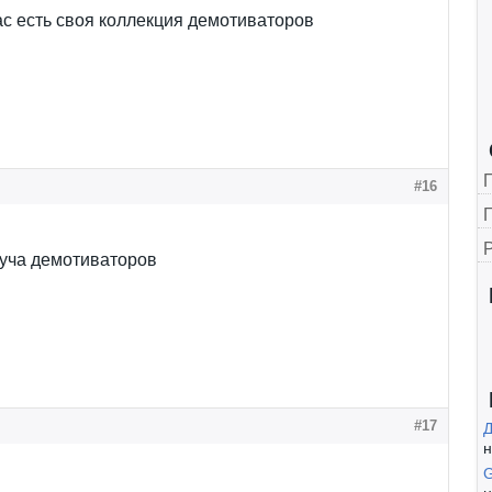
ас есть своя коллекция демотиваторов
#16
Г
куча демотиваторов
#17
н