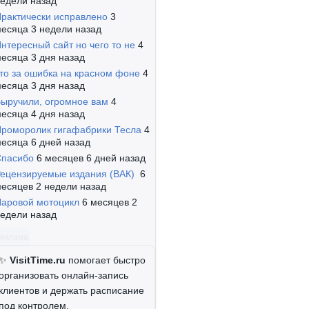
едели назад
рактически исправлено
3
есяца 3 недели назад
нтересный сайт но чего то не
4
есяца 3 дня назад
то за ошибка на красном фоне
4
есяца 3 дня назад
ыручили, огромное вам
4
есяца 4 дня назад
роморолик гигафабрики Тесла
4
есяца 6 дней назад
Спасибо
6 месяцев 6 дней назад
ецензируемые издания (ВАК)
6
есяцев 2 недели назад
аровой мотоцикл
6 месяцев 2
едели назад
Реклама
✨
VisitTime.ru
помогает быстро
организовать онлайн-запись
клиентов и держать расписание
под контролем.