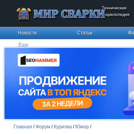
Техническая
энциклопедия
Новости
Статьи
Фо
Еще
Главная
/
Форум
/
Курилка
/
Юмор
/