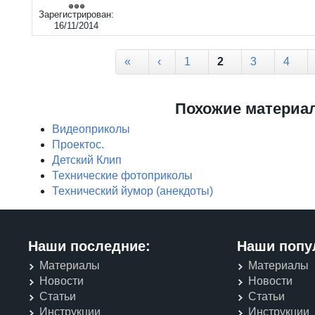
Зарегистрирован:
16/11/2014
Страницы
«
‹
1
2
3
4
Похожие материа
Видеоприколы
Проектос.
Детский Клип
Технические фотоприколы
Технический йумор (анекдоты)
Наши последние:
Наши попу
Материалы
Материалы
Новости
Новости
Статьи
Статьи
Инструкции
Инструкции