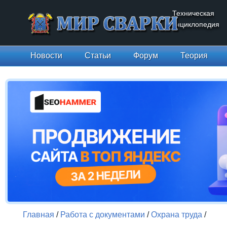
Техническая
энциклопедия
Новости
Статьи
Форум
Теория
Главная
/
Работа с документами
/
Охрана труда
/