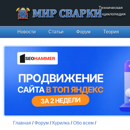
Техническая
энциклопедия
Новости
Статьи
Форум
Теория
Главная
/
Форум
/
Курилка
/
Обо всем
/