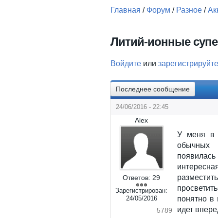
Главная
/
Форум
/
Разное
/
Ак
Вы здесь
Литий-ионные суп
Войдите
или
зарегистрируйт
Последнее сообщение
24/06/2016 - 22:45
Alex
У меня в 
обычных к
появилась 
интересна
разместить
Ответов:
29
просветить
Зарегистрирован:
24/05/2016
понятно в 
идет впере
5789