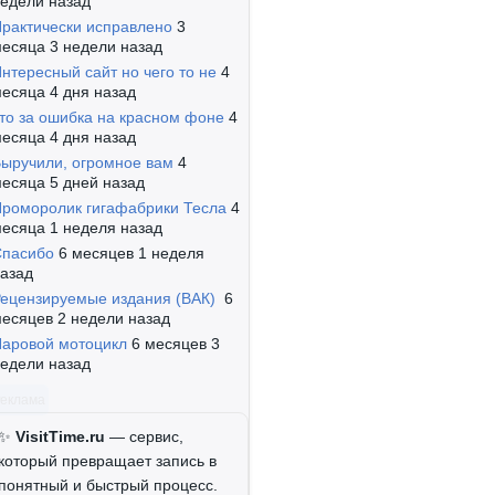
едели назад
рактически исправлено
3
есяца 3 недели назад
нтересный сайт но чего то не
4
есяца 4 дня назад
то за ошибка на красном фоне
4
есяца 4 дня назад
ыручили, огромное вам
4
есяца 5 дней назад
роморолик гигафабрики Тесла
4
есяца 1 неделя назад
Спасибо
6 месяцев 1 неделя
азад
ецензируемые издания (ВАК)
6
есяцев 2 недели назад
аровой мотоцикл
6 месяцев 3
едели назад
Реклама
✨
VisitTime.ru
— сервис,
который превращает запись в
понятный и быстрый процесс.