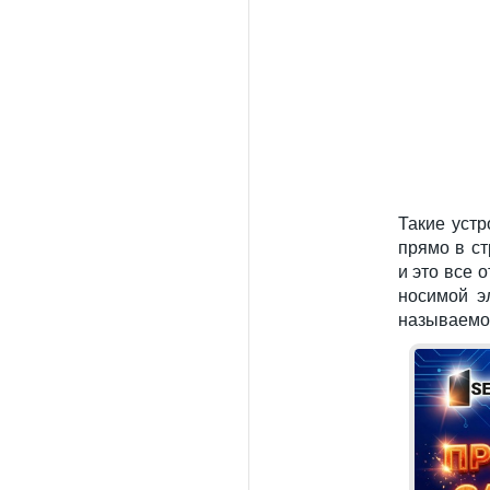
Такие уст
прямо в с
и это все 
носимой э
называемого