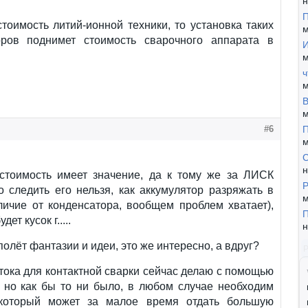
н
П
тоимость литий-ионной техники, то установка таких
м
оров поднимет стоимость сварочного аппарата в
И
м
ч
м
В
м
#6
П
м
н
 стоимость имеет значение, да к тому же за ЛИСК
Р
 следить его нельзя, как аккумулятор разряжать в
м
личие от конденсатора, вообщем проблем хватает),
П
дет кусок г.....
н
полёт фантазии и идеи, это же интересно, а вдруг?
тока для контактной сварки сейчас делаю с помощью
, но как бы то ни было, в любом случае необходим
 который может за малое время отдать большую