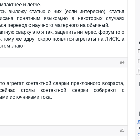
мпактнее и легче.
усь выложу статью о них (если интересно), статья
исана понятным языком,но в некоторых случаях
ся перевод с научного матерного на обычный.
ктную сварку это я так, зацепить интерес, форум то о
 к тому же вдруг скоро появятся агрегаты на ЛИСК, а
этом знают.
Г
#4
то агрегат контактной сварки преклонного возраста,
сейчас столы контактной сварки собирают с
ми источниками тока.
н
#5