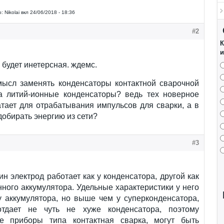
:
Nikolai
вкл
24/06/2018 - 18:36
#2
К
и
 будет инетерсная. ждемс.
мысл заменять конденсаторы контактной сварочной
 литий-ионные конденсаторы? ведь тех новерное
тает для отрабатывания импульсов для сварки, а в
обирать энергию из сети?
#3
н электрод работает как у конденсатора, другой как
нного аккумулятора. Удельные характеристики у него
у аккумулятора, но выше чем у суперконденсатора,
тдает не чуть не хуже конденсатора, поэтому
е приборы типа контактная сварка, могут быть