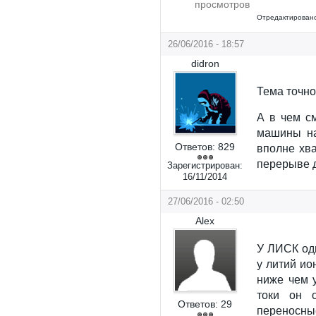
просмотров
Отредактировано
26/06/2016 - 18:57
didron
Тема точно
А в чем с
машины на
Ответов:
829
вполне хва
перерыве д
Зарегистрирован:
16/11/2014
27/06/2016 - 02:50
Alex
У ЛИСК оди
у литий ио
ниже чем 
токи он о
Ответов:
29
переносны