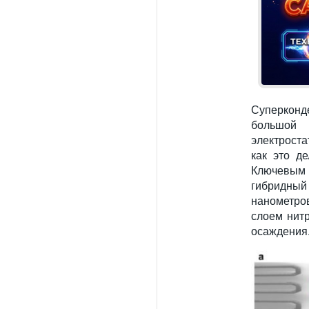
Суперкон
большой 
электроста
как это д
Ключевым 
гибридны
нанометро
слоем нит
осаждения