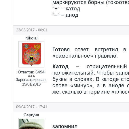
маркируются борны (токоотво
"+" – катод
"–" – анод
23/03/2017 - 00:01
Nikolai
Готовя ответ, встретил в
«самопальное» правило:
Катод
– отрицательный
Ответов:
6494
положительный. Чтобы запо
буквы в словах. В катоде сто
Зарегистрирован:
15/01/2013
слове «минус», а в аноде 
же, сколько в термине «плюс
09/04/2017 - 17:41
Сергуня
запомнил