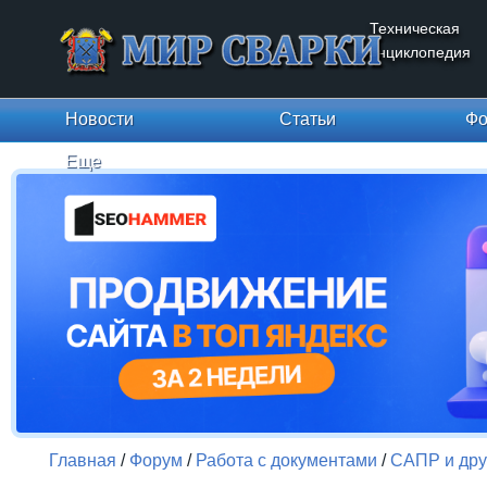
Техническая
энциклопедия
Новости
Статьи
Фо
Еще
Главная
/
Форум
/
Работа с документами
/
САПР и дру