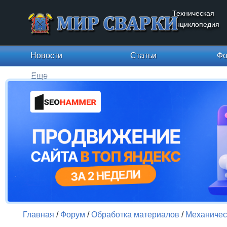
Техническая
энциклопедия
Новости
Статьи
Фо
Еще
Главная
/
Форум
/
Обработка материалов
/
Механичес